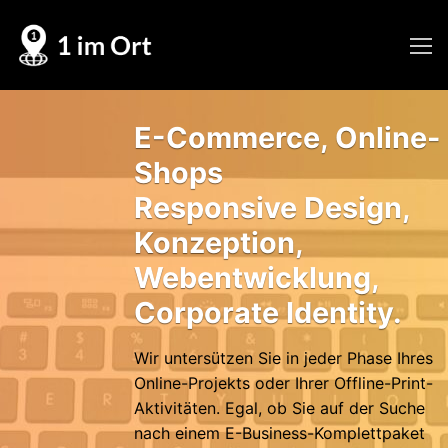
Skip
to
content
E-Commerce, Online-
Shops
Responsive Design,
Konzeption,
Webentwicklung,
Corporate Identity.
Wir untersützen Sie in jeder Phase Ihres
Online-Projekts oder Ihrer Offline-Print-
Aktivitäten. Egal, ob Sie auf der Suche
nach einem E-Business-Komplettpaket