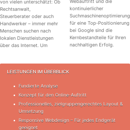
Webauftritt und die
von vielen unterschätzt: Ob
kontinuierlicher
Rechtsanwalt,
Suchmaschinenoptimierung
Steuerberater oder auch
für eine Top-Positionierung
Handwerker – immer mehr
bei Google sind die
Menschen suchen nach
Kernbestandteile für Ihren
lokalen Dienstleistungen
nachhaltigen Erfolg.
über das Internet. Um
LEISTUNGEN IM ÜBERBLICK
Fundierte Analyse
Konzept für den Online-Auftritt
Professionelles, zielgruppengerechtes Layout &
Umsetzung
Responsive Webdesign – Für jedes Endgerät
geeignet